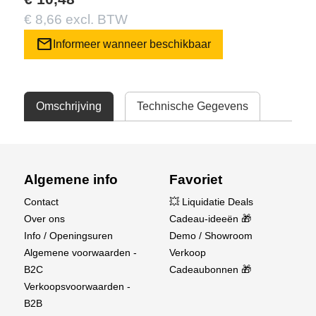
€ 8,66 excl. BTW
mail
Informeer wanneer beschikbaar
Omschrijving
Technische Gegevens
Algemene info
Favoriet
Contact
💥 Liquidatie Deals
Over ons
Cadeau-ideeën 🎁
Info / Openingsuren
Demo / Showroom
Algemene voorwaarden -
Verkoop
B2C
Cadeaubonnen 🎁
Verkoopsvoorwaarden -
B2B