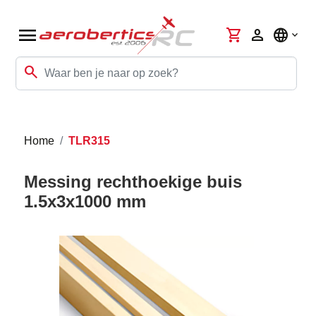
menu
shopping_cart
person
language
search
Home
TLR315
Messing rechthoekige buis
1.5x3x1000 mm