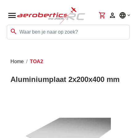
menu
shopping_cart
person
language
search
Home
TOA2
Aluminiumplaat 2x200x400 mm