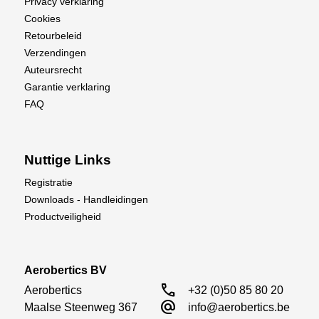
Privacy verklaring
Cookies
Retourbeleid
Verzendingen
Auteursrecht
Garantie verklaring
FAQ
Nuttige Links
Registratie
Downloads - Handleidingen
Productveiligheid
Aerobertics BV
call
Aerobertics

+32 (0)50 85 80 20
alternate_email
Maalse Steenweg 367

info@aerobertics.be