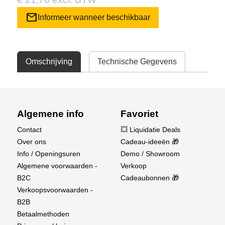
mail
Informeer wanneer beschikbaar
Omschrijving
Technische Gegevens
Algemene info
Favoriet
Contact
💥 Liquidatie Deals
Over ons
Cadeau-ideeën 🎁
Info / Openingsuren
Demo / Showroom
Algemene voorwaarden -
Verkoop
B2C
Cadeaubonnen 🎁
Verkoopsvoorwaarden -
B2B
Betaalmethoden