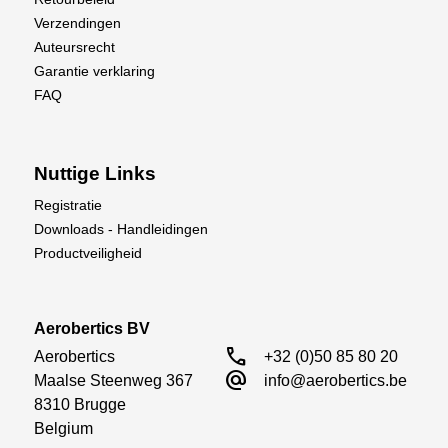
Verzendingen
Auteursrecht
Garantie verklaring
FAQ
Nuttige Links
Registratie
Downloads - Handleidingen
Productveiligheid
Aerobertics BV
call
Aerobertics

+32 (0)50 85 80 20
alternate_email
Maalse Steenweg 367

info@aerobertics.be
8310 Brugge

Belgium