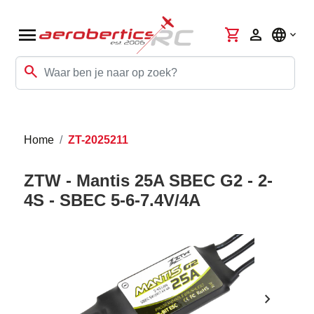
menu
shopping_cart
person
language
search
Home
ZT-2025211
ZTW - Mantis 25A SBEC G2 - 2-
4S - SBEC 5-6-7.4V/4A
chevron_right