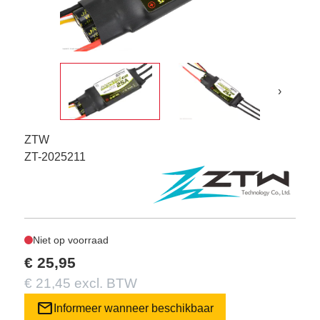
›
ZTW
ZT-2025211
Niet op voorraad
€ 25,95
€ 21,45 excl. BTW
mail
Informeer wanneer beschikbaar