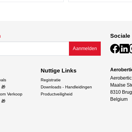
n
Sociale
Aanmelden
Aerobert
Nuttige Links
Aerobertic
eals
Registratie
Maalse St
 🎁
Downloads - Handleidingen
8310 Brug
oom Verkoop
Productveiligheid
Belgium
 🎁