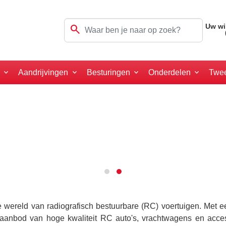
search
Uw wi
a
Aandrijvingen
Besturingen
Onderdelen
Twe
ereld van radiografisch bestuurbare (RC) voertuigen. Met een 
 aanbod van hoge kwaliteit RC auto's, vrachtwagens en acce