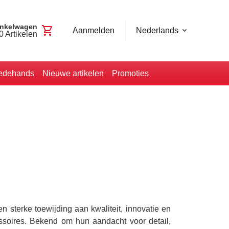
nkelwagen
shopping_cart
Aanmelden
Nederlands
0
Artikelen
edehands
Nieuwe artikelen
Promoties
sterke toewijding aan kwaliteit, innovatie en
ssoires. Bekend om hun aandacht voor detail,