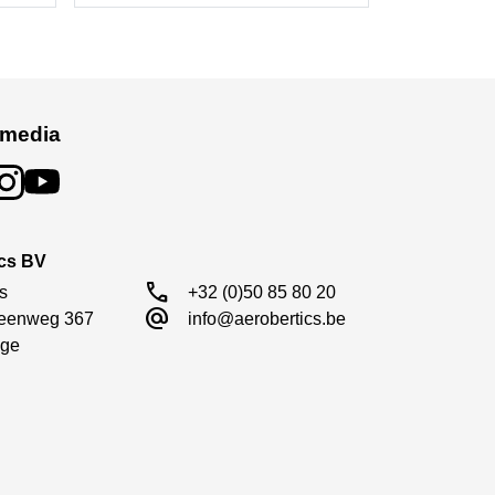
 media
ics BV
call
s

+32 (0)50 85 80 20
alternate_email
eenweg 367

info@aerobertics.be
ge
