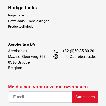
Nuttige Links
Registratie
Downloads - Handleidingen
Productveiligheid
Aerobertics BV
call
Aerobertics

+32 (0)50 85 80 20
alternate_email
Maalse Steenweg 367

info@aerobertics.be
8310 Brugge

Belgium
Meld u aan voor onze nieuwsbrieven
Aanmelden