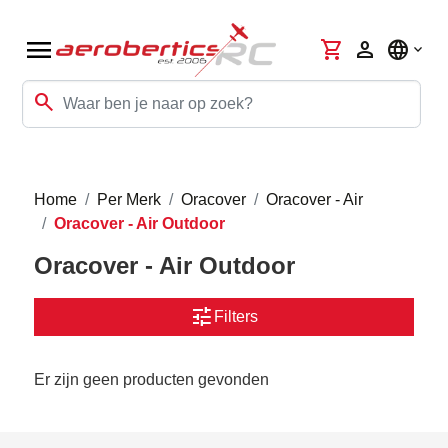
menu
shopping_cart
person
language
search
Home
Per Merk
Oracover
Oracover - Air
Oracover - Air Outdoor
Oracover - Air Outdoor
tune
Filters
Er zijn geen producten gevonden