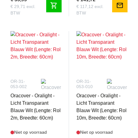
shopping_cart
mail
€ 29,71 excl.
€ 117,12 excl.
BTW
BTW
OR-31-
OR-31-
053-002
053-010
Oracover - Oralight -
Oracover - Oralight -
Licht Transparant
Licht Transparant
Blauw Wit (Lengte: Rol
Blauw Wit (Lengte: Rol
2m, Breedte: 60cm)
10m, Breedte: 60cm)
Niet op voorraad
Niet op voorraad