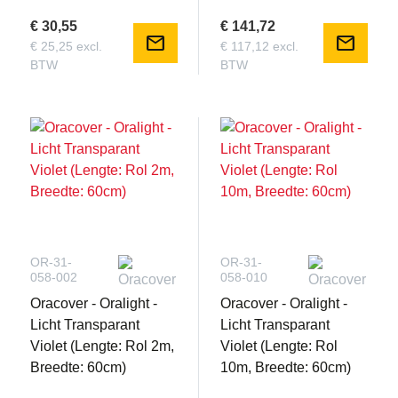
€ 30,55
€ 141,72
mail
mail
€ 25,25 excl.
€ 117,12 excl.
BTW
BTW
OR-31-
OR-31-
058-002
058-010
Oracover - Oralight -
Oracover - Oralight -
Licht Transparant
Licht Transparant
Violet (Lengte: Rol 2m,
Violet (Lengte: Rol
Breedte: 60cm)
10m, Breedte: 60cm)