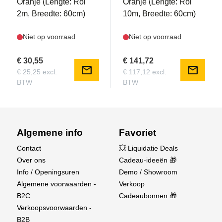
Oranje (Lengte: Rol
Oranje (Lengte: Rol
2m, Breedte: 60cm)
10m, Breedte: 60cm)
Niet op voorraad
Niet op voorraad
€ 30,55
€ 141,72
mail
mail
€ 25,25 excl.
€ 117,12 excl.
BTW
BTW
Algemene info
Favoriet
Contact
💥 Liquidatie Deals
Over ons
Cadeau-ideeën 🎁
Info / Openingsuren
Demo / Showroom
Algemene voorwaarden -
Verkoop
B2C
Cadeaubonnen 🎁
Verkoopsvoorwaarden -
B2B