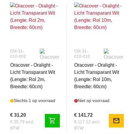
OR-31-
OR-31-
010-002
010-010
Oracover - Oralight -
Oracover - Oralight -
Licht Transparant Wit
Licht Transparant Wit
(Lengte: Rol 2m,
(Lengte: Rol 10m,
Breedte: 60cm)
Breedte: 60cm)
Slechts 1 op voorraad
Niet op voorraad
€ 31,20
€ 141,72
shopping_cart
mail
€ 25,79 excl.
€ 117,12 excl.
BTW
BTW