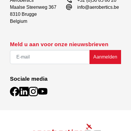
call
Aerobertics

+32 (0)50 85 80 20
alternate_email
Maalse Steenweg 367

info@aerobertics.be
8310 Brugge

Belgium
Meld u aan voor onze nieuwsbrieven
Aanmelden
Sociale media