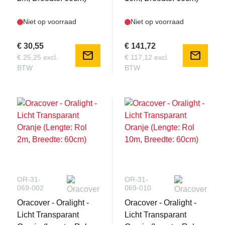
Niet op voorraad
Niet op voorraad
€ 30,55
€ 141,72
mail
mail
€ 25,25 excl.
€ 117,12 excl.
BTW
BTW
OR-31-
OR-31-
069-002
069-010
Oracover - Oralight -
Oracover - Oralight -
Licht Transparant
Licht Transparant