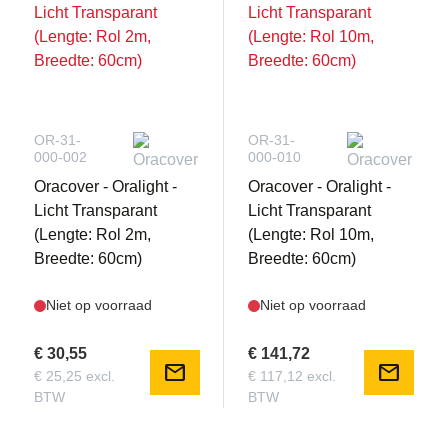
OR-31-
OR-31-
000-002
000-010
Oracover - Oralight -
Oracover - Oralight -
Licht Transparant
Licht Transparant
(Lengte: Rol 2m,
(Lengte: Rol 10m,
Breedte: 60cm)
Breedte: 60cm)
Niet op voorraad
Niet op voorraad
€ 30,55
€ 141,72
mail
mail
€ 25,25 excl.
€ 117,12 excl.
BTW
BTW