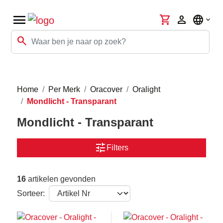
menu
shopping_cart
person
language
search
Home
Per Merk
Oracover
Oralight
Mondlicht - Transparant
Mondlicht - Transparant
tune
Filters
16
artikelen gevonden
Sorteer: