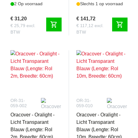
2 Op voorraad
Slechts 1 op voorraad
€ 31,20
€ 141,72
shopping_cart
shopping_cart
€ 25,79 excl.
€ 117,12 excl.
BTW
BTW
OR-31-
OR-31-
059-002
059-010
Oracover - Oralight -
Oracover - Oralight -
Licht Transparant
Licht Transparant
Blauw (Lengte: Rol
Blauw (Lengte: Rol
2m, Breedte: 60cm)
10m, Breedte: 60cm)