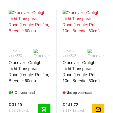
OR-31-
OR-31-
029-002
029-010
Oracover - Oralight -
Oracover - Oralight -
Licht Transparant
Licht Transparant
Rood (Lengte: Rol 2m,
Rood (Lengte: Rol
Breedte: 60cm)
10m, Breedte: 60cm)
3 Op voorraad
Niet op voorraad
€ 31,20
€ 141,72
shopping_cart
mail
€ 25,79 excl.
€ 117,12 excl.