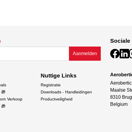
n
Sociale
Aanmelden
Aerobert
Nuttige Links
Aerobertic
eals
Registratie
Maalse St
 🎁
Downloads - Handleidingen
8310 Brug
oom Verkoop
Productveiligheid
Belgium
 🎁