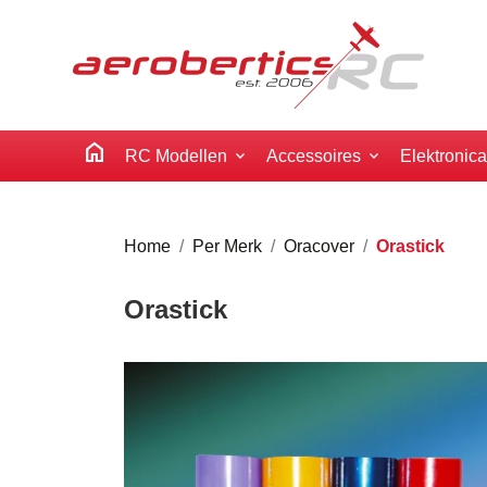
home
RC Modellen
Accessoires
Elektronic
Home
Per Merk
Oracover
Orastick
Orastick