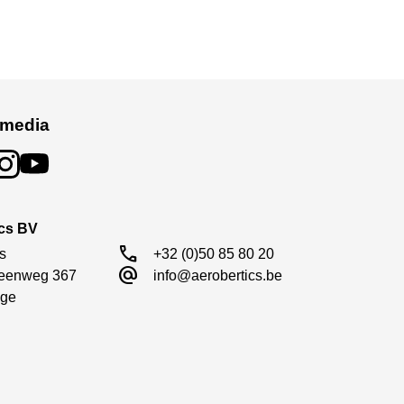
 media
ics BV
call
s

+32 (0)50 85 80 20
alternate_email
eenweg 367

info@aerobertics.be
ge
