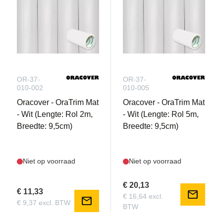
OR-37-
OR-37-
010-002
010-005
Oracover - OraTrim Mat
Oracover - OraTrim Mat
- Wit (Lengte: Rol 2m,
- Wit (Lengte: Rol 5m,
Breedte: 9,5cm)
Breedte: 9,5cm)
Niet op voorraad
Niet op voorraad
€ 20,13
€ 11,33
mail
€ 16,64 excl.
mail
€ 9,37 excl. BTW
BTW