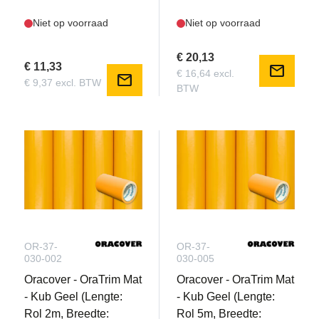
Niet op voorraad
Niet op voorraad
€ 20,13
€ 11,33
mail
€ 16,64 excl.
mail
€ 9,37 excl. BTW
BTW
OR-37-
OR-37-
030-002
030-005
Oracover - OraTrim Mat
Oracover - OraTrim Mat
- Kub Geel (Lengte:
- Kub Geel (Lengte:
Rol 2m, Breedte:
Rol 5m, Breedte: