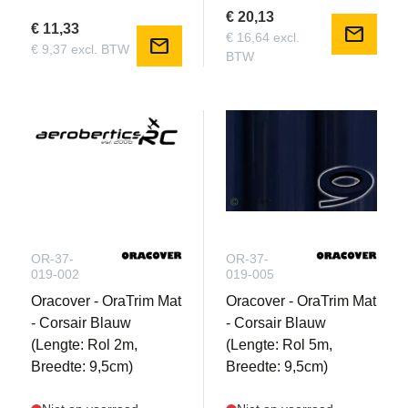
€ 20,13
€ 11,33
mail
€ 16,64 excl.
mail
€ 9,37 excl. BTW
BTW
OR-37-
OR-37-
019-002
019-005
Oracover - OraTrim Mat
Oracover - OraTrim Mat
- Corsair Blauw
- Corsair Blauw
(Lengte: Rol 2m,
(Lengte: Rol 5m,
Breedte: 9,5cm)
Breedte: 9,5cm)