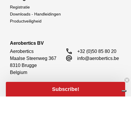
Registratie
Downloads - Handleidingen
Productveiligheid
Aerobertics BV
call
Aerobertics

+32 (0)50 85 80 20
alternate_email
Maalse Steenweg 367

info@aerobertics.be
8310 Brugge

Belgium
Subscribe!
Meld u aan voor onze nieuwsbrieven
close
Filters
Aanmelden
Filters
Prijs
expand_less
Sociale media