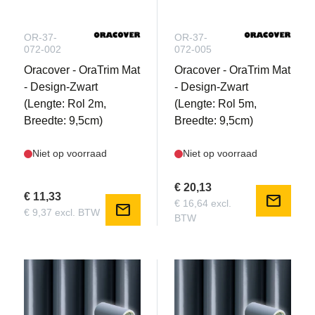
OR-37-
OR-37-
072-002
072-005
Oracover - OraTrim Mat
Oracover - OraTrim Mat
- Design-Zwart
- Design-Zwart
(Lengte: Rol 2m,
(Lengte: Rol 5m,
Breedte: 9,5cm)
Breedte: 9,5cm)
Niet op voorraad
Niet op voorraad
€ 20,13
€ 11,33
mail
€ 16,64 excl.
mail
€ 9,37 excl. BTW
BTW