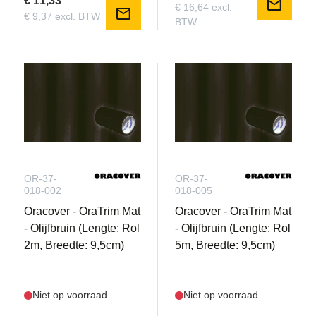
€ 11,33
mail
€ 16,64 excl.
mail
€ 9,37 excl. BTW
BTW
OR-37-
OR-37-
018-002
018-005
Oracover - OraTrim Mat
Oracover - OraTrim Mat
- Olijfbruin (Lengte: Rol
- Olijfbruin (Lengte: Rol
2m, Breedte: 9,5cm)
5m, Breedte: 9,5cm)
Niet op voorraad
Niet op voorraad