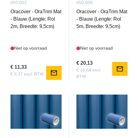
050-002
050-005
Oracover - OraTrim Mat
Oracover - OraTrim Mat
- Blauw (Lengte: Rol
- Blauw (Lengte: Rol
2m, Breedte: 9,5cm)
5m, Breedte: 9,5cm)
Niet op voorraad
Niet op voorraad
€ 20,13
€ 11,33
mail
€ 16,64 excl.
mail
€ 9,37 excl. BTW
BTW