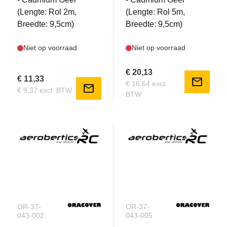
(Lengte: Rol 2m,
(Lengte: Rol 5m,
Breedte: 9,5cm)
Breedte: 9,5cm)
Niet op voorraad
Niet op voorraad
€ 20,13
€ 11,33
mail
€ 16,64 excl.
mail
€ 9,37 excl. BTW
BTW
OR-37-
OR-37-
043-002
043-005