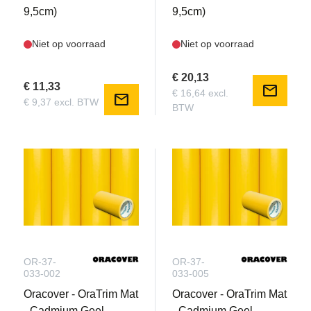
9,5cm)
9,5cm)
Niet op voorraad
Niet op voorraad
€ 20,13
€ 11,33
mail
€ 16,64 excl.
mail
€ 9,37 excl. BTW
BTW
OR-37-
OR-37-
033-002
033-005
Oracover - OraTrim Mat
Oracover - OraTrim Mat
- Cadmium Geel
- Cadmium Geel