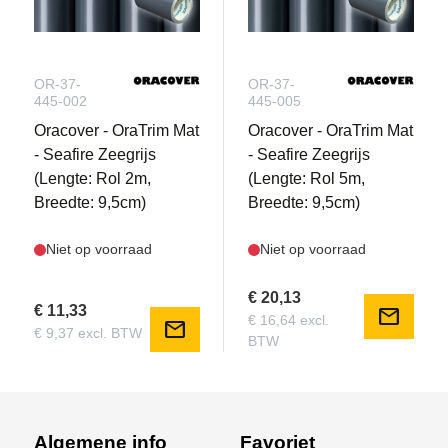
OR-37-
OR-37-
445-002
445-005
Oracover - OraTrim Mat
Oracover - OraTrim Mat
- Seafire Zeegrijs
- Seafire Zeegrijs
(Lengte: Rol 2m,
(Lengte: Rol 5m,
Breedte: 9,5cm)
Breedte: 9,5cm)
Niet op voorraad
Niet op voorraad
€ 20,13
€ 11,33
mail
€ 16,64 excl.
mail
€ 9,37 excl. BTW
BTW
Algemene info
Favoriet