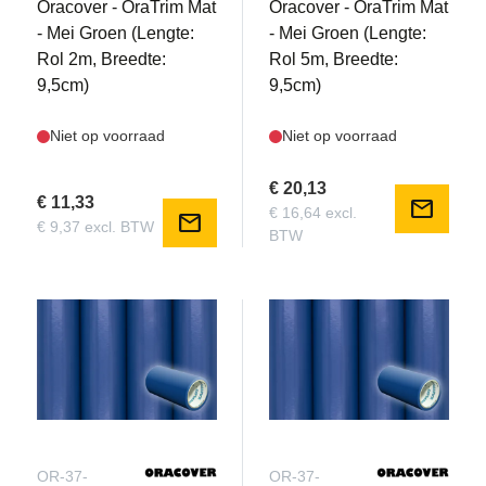
Oracover - OraTrim Mat
Oracover - OraTrim Mat
- Mei Groen (Lengte:
- Mei Groen (Lengte:
Rol 2m, Breedte:
Rol 5m, Breedte:
9,5cm)
9,5cm)
Niet op voorraad
Niet op voorraad
€ 20,13
€ 11,33
mail
€ 16,64 excl.
mail
€ 9,37 excl. BTW
BTW
OR-37-
OR-37-