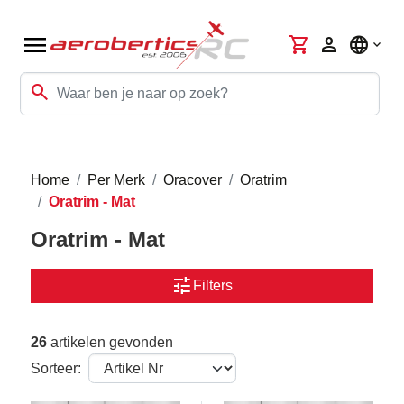
menu
shopping_cart
person
language
search
Home
Per Merk
Oracover
Oratrim
Oratrim - Mat
Oratrim - Mat
tune
Filters
26
artikelen gevonden
Sorteer: