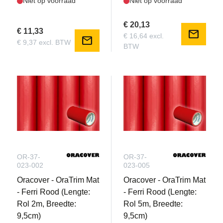
Niet op voorraad
Niet op voorraad
€ 20,13
€ 11,33
mail
€ 16,64 excl.
mail
€ 9,37 excl. BTW
BTW
OR-37-
OR-37-
023-002
023-005
Oracover - OraTrim Mat
Oracover - OraTrim Mat
- Ferri Rood (Lengte:
- Ferri Rood (Lengte:
Rol 2m, Breedte:
Rol 5m, Breedte:
9,5cm)
9,5cm)