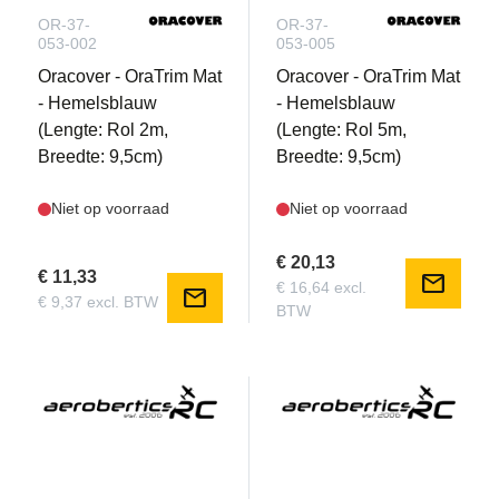
OR-37-
OR-37-
053-002
053-005
Oracover - OraTrim Mat
Oracover - OraTrim Mat
- Hemelsblauw
- Hemelsblauw
(Lengte: Rol 2m,
(Lengte: Rol 5m,
Breedte: 9,5cm)
Breedte: 9,5cm)
Niet op voorraad
Niet op voorraad
€ 20,13
€ 11,33
mail
€ 16,64 excl.
mail
€ 9,37 excl. BTW
BTW