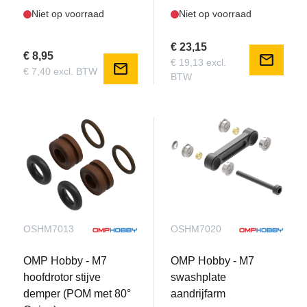
Niet op voorraad
Niet op voorraad
€ 23,15
€ 8,95
mail
€ 19,13 excl.
mail
€ 7,40 excl. BTW
BTW
OSHM7013
OSHM7020
OMP Hobby - M7
OMP Hobby - M7
hoofdrotor stijve
swashplate
demper (POM met 80°
aandrijfarm