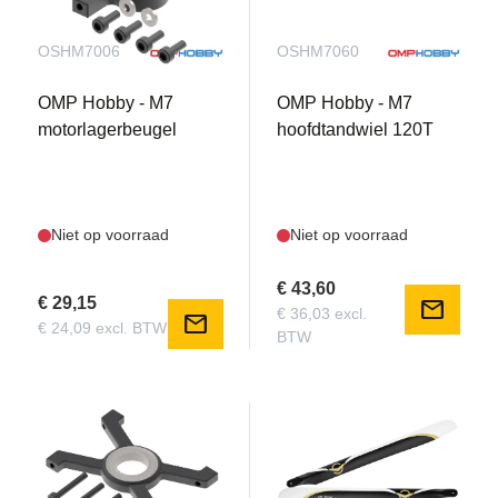
OSHM7006
OSHM7060
OMP Hobby - M7
OMP Hobby - M7
motorlagerbeugel
hoofdtandwiel 120T
Niet op voorraad
Niet op voorraad
€ 43,60
€ 29,15
mail
€ 36,03 excl.
mail
€ 24,09 excl. BTW
BTW