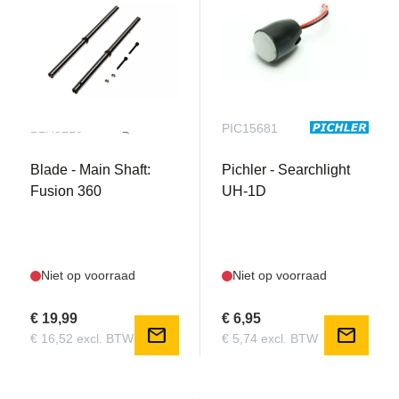
BLH5210
PIC15681
Blade - Main Shaft:
Pichler - Searchlight
Fusion 360
UH-1D
Niet op voorraad
Niet op voorraad
€ 19,99
€ 6,95
mail
mail
€ 16,52 excl. BTW
€ 5,74 excl. BTW