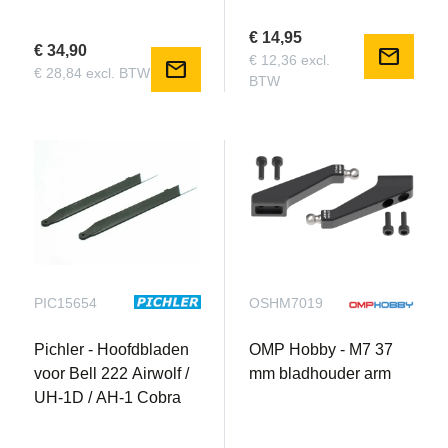
€ 14,95
€ 34,90
mail
€ 12,36 excl.
mail
€ 28,84 excl. BTW
BTW
PIC15654
OSHM7019
Pichler - Hoofdbladen
OMP Hobby - M7 37
voor Bell 222 Airwolf /
mm bladhouder arm
UH-1D / AH-1 Cobra