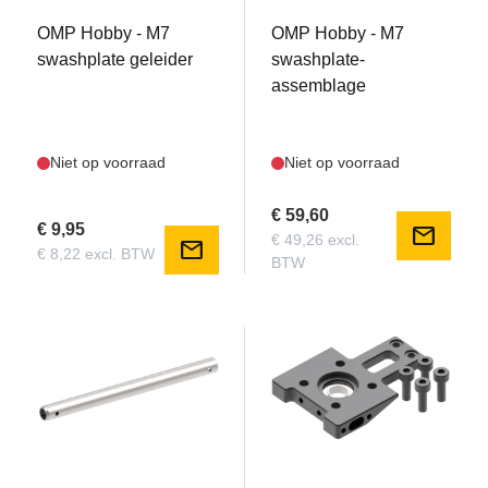
OMP Hobby - M7
OMP Hobby - M7
swashplate geleider
swashplate-
assemblage
Niet op voorraad
Niet op voorraad
€ 59,60
€ 9,95
mail
€ 49,26 excl.
mail
€ 8,22 excl. BTW
BTW