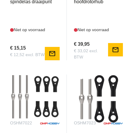
spindelas draaipunt
hoofdrotorhub
Niet op voorraad
Niet op voorraad
€ 39,95
€ 15,15
mail
€ 33,02 excl.
mail
€ 12,52 excl. BTW
BTW
OSHM7022
OSHM7023