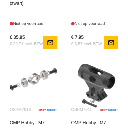
(zwart)
Niet op voorraad
Niet op voorraad
€ 35,95
€ 7,95
mail
mail
€ 29,71 excl. BTW
€ 6,57 excl. BTW
OSHM7016
OSHM7011
OMP Hobby - M7
OMP Hobby - M7