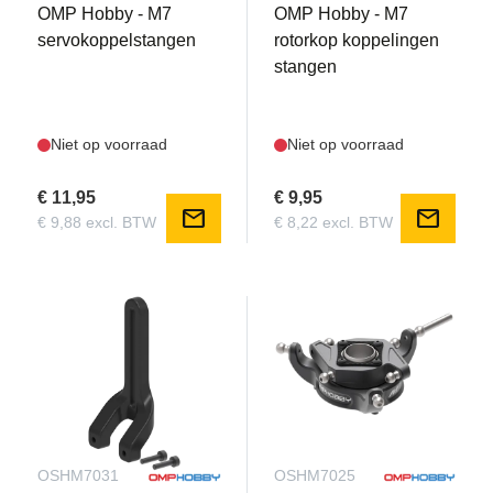
OMP Hobby - M7
OMP Hobby - M7
servokoppelstangen
rotorkop koppelingen
stangen
Niet op voorraad
Niet op voorraad
€ 11,95
€ 9,95
mail
mail
€ 9,88 excl. BTW
€ 8,22 excl. BTW
OSHM7031
OSHM7025