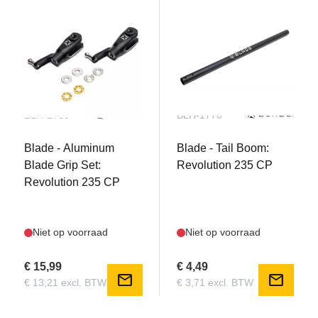
BLH-1789
BLH-1776
Blade - Aluminum
Blade - Tail Boom:
Blade Grip Set:
Revolution 235 CP
Revolution 235 CP
Niet op voorraad
Niet op voorraad
€ 15,99
€ 4,49
mail
mail
€ 13,21 excl. BTW
€ 3,71 excl. BTW