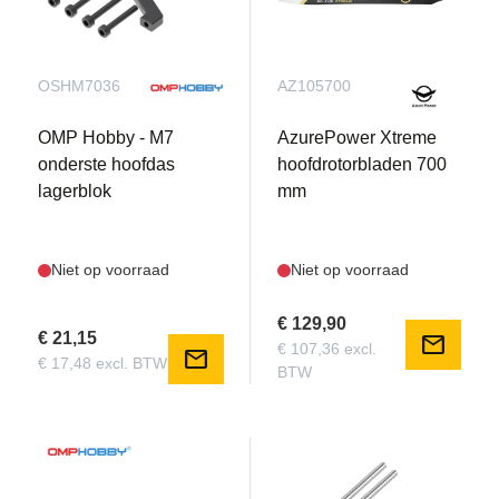
OSHM7036
AZ105700
OMP Hobby - M7
AzurePower Xtreme
onderste hoofdas
hoofdrotorbladen 700
lagerblok
mm
Niet op voorraad
Niet op voorraad
€ 129,90
€ 21,15
mail
€ 107,36 excl.
mail
€ 17,48 excl. BTW
BTW