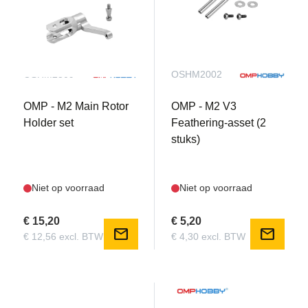
OSHM2309
OSHM2002
OMP - M2 Main Rotor
OMP - M2 V3
Holder set
Feathering-asset (2
stuks)
Niet op voorraad
Niet op voorraad
€ 15,20
€ 5,20
mail
mail
€ 12,56 excl. BTW
€ 4,30 excl. BTW