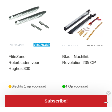
PIC15492
BLH-1791
FliteZone -
Blad - Nachtkit:
Rotorbladen voor
Revolution 235 CP
Hughes 300
Slechts 1 op voorraad
4 Op voorraad
€ 26,99
Subscribe!
€ 7,95
shopping_cart
€ 22,31 excl.
shopping_cart
€ 6,57 excl. BTW
BTW