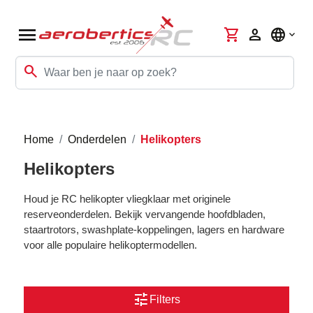
menu
shopping_cart
person
language
search
Home
Onderdelen
Helikopters
Helikopters
Houd je RC helikopter vliegklaar met originele
reserveonderdelen. Bekijk vervangende hoofdbladen,
staartrotors, swashplate-koppelingen, lagers en hardware
voor alle populaire helikoptermodellen.
tune
Filters