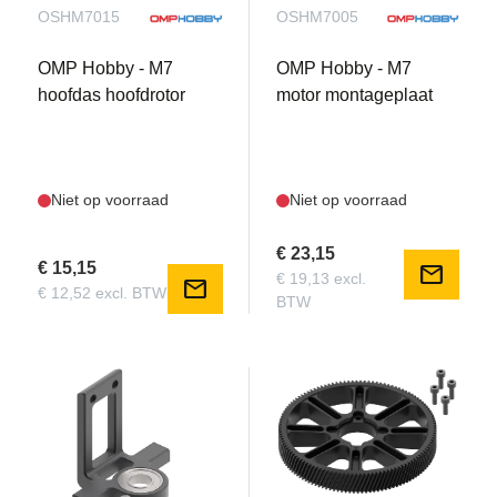
OSHM7015
OSHM7005
OMP Hobby - M7
OMP Hobby - M7
hoofdas hoofdrotor
motor montageplaat
Niet op voorraad
Niet op voorraad
€ 23,15
€ 15,15
mail
€ 19,13 excl.
mail
€ 12,52 excl. BTW
BTW