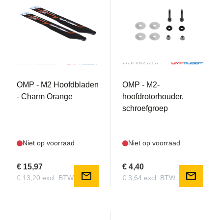
OSHM2321O
OSHM2313
OMP - M2 Hoofdbladen
OMP - M2-
- Charm Orange
hoofdrotorhouder,
schroefgroep
Niet op voorraad
Niet op voorraad
€ 15,97
€ 4,40
mail
mail
€ 13,20 excl. BTW
€ 3,64 excl. BTW