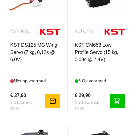
KST-0802
KST-2400
KST DS125 MG Wing
KST CM653 Low
Servo (7 kg, 0,12s @
Profile Servo (15 kg,
6,0V)
0,09s @ 7,4V)
Niet op voorraad
6 Op voorraad
€ 37,90
€ 29,90
mail
shopping_cart
€ 31,32 excl.
€ 24,71 excl.
BTW
BTW