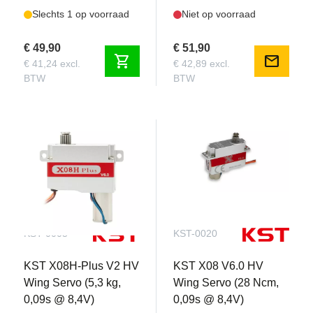
Slechts 1 op voorraad
Niet op voorraad
€ 49,90
€ 51,90
shopping_cart
mail
€ 41,24 excl.
€ 42,89 excl.
BTW
BTW
KST-0005
KST-0020
KST X08H-Plus V2 HV
KST X08 V6.0 HV
Wing Servo (5,3 kg,
Wing Servo (28 Ncm,
0,09s @ 8,4V)
0,09s @ 8,4V)