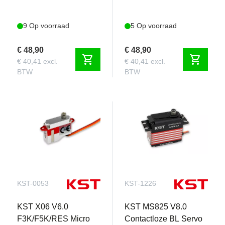
9 Op voorraad
5 Op voorraad
€ 48,90
€ 48,90
shopping_cart
shopping_cart
€ 40,41 excl.
€ 40,41 excl.
BTW
BTW
KST-0053
KST-1226
KST X06 V6.0
KST MS825 V8.0
F3K/F5K/RES Micro
Contactloze BL Servo