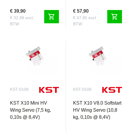
€ 39,90
€ 57,90
shopping_cart
shopping_cart
€ 32,98 excl.
€ 47,85 excl.
BTW
BTW
KST-0108
KST-0106
KST X10 Mini HV
KST X10 V8.0 Softstart
Wing Servo (7,5 kg,
HV Wing Servo (10,8
0,10s @ 8,4V)
kg, 0,10s @ 8,4V)