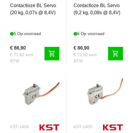
Contactloze BL Servo
Contactloze BL Servo
(20 kg, 0,07s @ 8,4V)
(9,2 kg, 0,08s @ 8,4V)
5 Op voorraad
6 Op voorraad
€ 86,90
€ 86,90
shopping_cart
shopping_cart
€ 71,82 excl.
€ 71,82 excl.
BTW
BTW
KST-1406
KST-1405