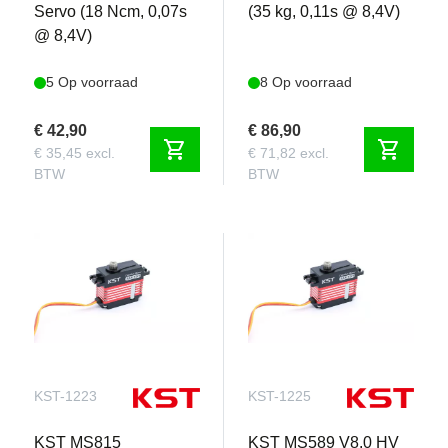
Servo (18 Ncm, 0,07s
(35 kg, 0,11s @ 8,4V)
@ 8,4V)
5 Op voorraad
8 Op voorraad
€ 42,90
€ 86,90
shopping_cart
shopping_cart
€ 35,45 excl.
€ 71,82 excl.
BTW
BTW
KST-1223
KST-1225
KST MS815
KST MS589 V8.0 HV