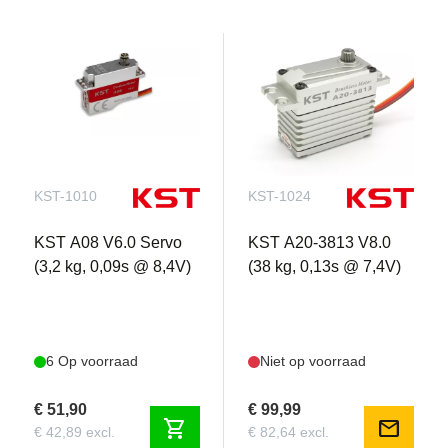
KST-1010
KST-1024
KST A08 V6.0 Servo
KST A20-3813 V8.0
(3,2 kg, 0,09s @ 8,4V)
(38 kg, 0,13s @ 7,4V)
6 Op voorraad
Niet op voorraad
€ 51,90
€ 99,99
shopping_cart
mail
€ 42,89 excl.
€ 82,64 excl.