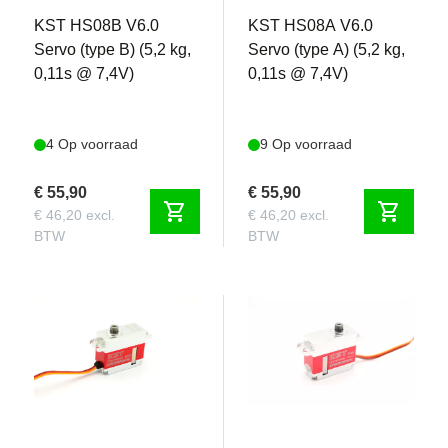
KST HS08B V6.0
KST HS08A V6.0
Servo (type B) (5,2 kg,
Servo (type A) (5,2 kg,
0,11s @ 7,4V)
0,11s @ 7,4V)
4 Op voorraad
9 Op voorraad
€ 55,90
€ 55,90
shopping_cart
shopping_cart
€ 46,20 excl.
€ 46,20 excl.
BTW
BTW