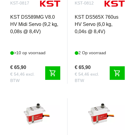
KST-0817
KST-0812
KST DS589MG V8.0
KST DS565X 760us
HV Midi Servo (9,2 kg,
HV Servo (6,0 kg,
0,08s @ 8,4V)
0,04s @ 8,4V)
>10 op voorraad
2 Op voorraad
€ 65,90
€ 65,90
shopping_cart
shopping_cart
€ 54,46 excl.
€ 54,46 excl.
BTW
BTW