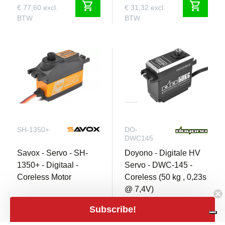
shopping_cart
shopping_cart
€ 77,60 excl.
€ 31,32 excl.
BTW
BTW
SH-1350+
DO-
DWC145
Savox - Servo - SH-
Doyono - Digitale HV
1350+ - Digitaal -
Servo - DWC-145 -
Coreless Motor
Coreless (50 kg , 0,23s
@ 7,4V)
Subscribe!
7 Op voorraad
2 Op voorraad