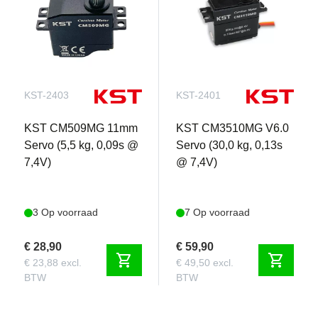
KST-2403
KST-2401
KST CM509MG 11mm
KST CM3510MG V6.0
Servo (5,5 kg, 0,09s @
Servo (30,0 kg, 0,13s
7,4V)
@ 7,4V)
3 Op voorraad
7 Op voorraad
€ 28,90
€ 59,90
shopping_cart
shopping_cart
€ 23,88 excl.
€ 49,50 excl.
BTW
BTW