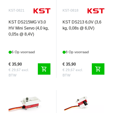
KST-0821
KST-0818
KST DS215MG V3.0
KST DS213 6,0V (3,6
HV Mini Servo (4,0 kg,
kg, 0,08s @ 6,0V)
0,05s @ 8,4V)
6 Op voorraad
8 Op voorraad
€ 35,90
€ 35,90
shopping_cart
shopping_cart
€ 29,67 excl.
€ 29,67 excl.
BTW
BTW