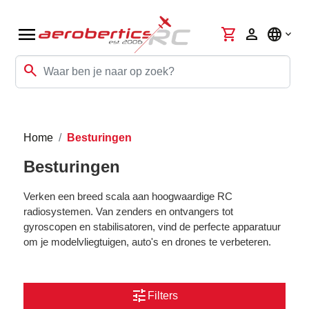
menu
shopping_cart
person
language
search
Home
Besturingen
Besturingen
Verken een breed scala aan hoogwaardige RC
radiosystemen. Van zenders en ontvangers tot
gyroscopen en stabilisatoren, vind de perfecte apparatuur
om je modelvliegtuigen, auto's en drones te verbeteren.
tune
Filters