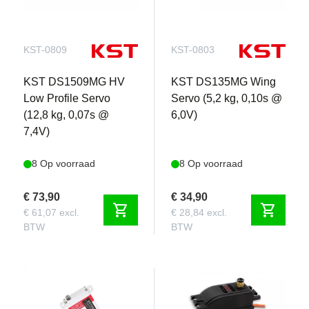
KST-0809
KST-0803
KST DS1509MG HV
KST DS135MG Wing
Low Profile Servo
Servo (5,2 kg, 0,10s @
(12,8 kg, 0,07s @
6,0V)
7,4V)
8 Op voorraad
8 Op voorraad
€ 73,90
€ 34,90
shopping_cart
shopping_cart
€ 61,07 excl.
€ 28,84 excl.
BTW
BTW