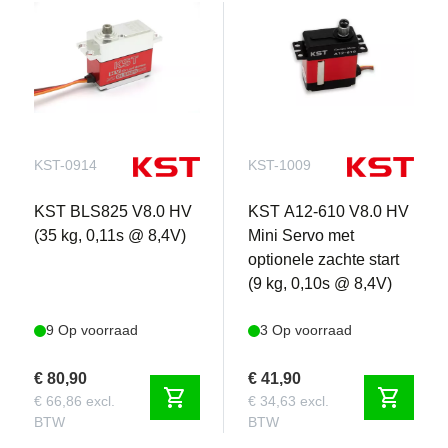
KST-0914
KST-1009
KST BLS825 V8.0 HV
KST A12-610 V8.0 HV
(35 kg, 0,11s @ 8,4V)
Mini Servo met
optionele zachte start
(9 kg, 0,10s @ 8,4V)
9 Op voorraad
3 Op voorraad
€ 80,90
€ 41,90
shopping_cart
shopping_cart
€ 66,86 excl.
€ 34,63 excl.
BTW
BTW