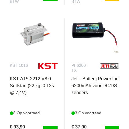
BTW
BTW
KST-1016
PI-6200-
TX
KST A15-2212 V8.0
Jeti - Batterij Power Ion
Softstart (22 kg, 0,12s
6200mAh voor DC/DS-
@ 7,4V)
zenders
8 Op voorraad
3 Op voorraad
€ 93,90
€ 37,90