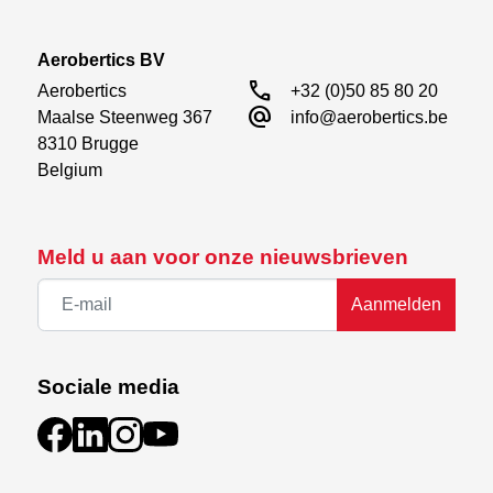
Aerobertics BV
call
Aerobertics

+32 (0)50 85 80 20
alternate_email
Maalse Steenweg 367

info@aerobertics.be
8310 Brugge

Belgium
Meld u aan voor onze nieuwsbrieven
Aanmelden
Sociale media