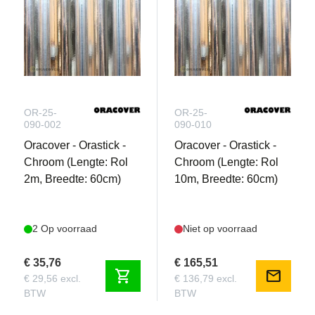
OR-25-
OR-25-
090-002
090-010
Oracover - Orastick -
Oracover - Orastick -
Chroom (Lengte: Rol
Chroom (Lengte: Rol
2m, Breedte: 60cm)
10m, Breedte: 60cm)
2 Op voorraad
Niet op voorraad
€ 35,76
€ 165,51
shopping_cart
mail
€ 29,56 excl.
€ 136,79 excl.
BTW
BTW