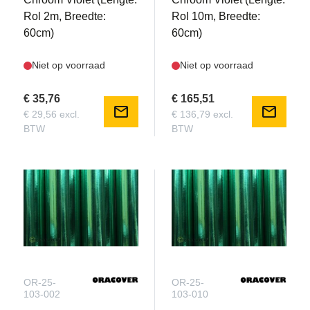
Rol 2m, Breedte:
Rol 10m, Breedte:
60cm)
60cm)
Niet op voorraad
Niet op voorraad
€ 35,76
€ 165,51
mail
mail
€ 29,56 excl.
€ 136,79 excl.
BTW
BTW
OR-25-
OR-25-
103-002
103-010