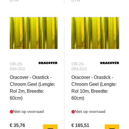
BTW
BTW
OR-25-
OR-25-
094-002
094-010
Oracover - Orastick -
Oracover - Orastick -
Chroom Geel (Lengte:
Chroom Geel (Lengte:
Rol 2m, Breedte:
Rol 10m, Breedte:
60cm)
60cm)
Niet op voorraad
Niet op voorraad
€ 35,76
€ 165,51