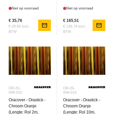
Niet op voorraad
Niet op voorraad
€ 35,76
€ 165,51
mail
mail
€ 29,56 excl.
€ 136,79 excl.
BTW
BTW
OR-25-
OR-25-
098-002
098-010
Oracover - Orastick -
Oracover - Orastick -
Chroom Oranje
Chroom Oranje
(Lengte: Rol 2m,
(Lengte: Rol 10m,