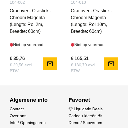
104-002
104-010
Oracover - Orastick -
Oracover - Orastick -
Chroom Magenta
Chroom Magenta
(Lengte: Rol 2m,
(Lengte: Rol 10m,
Breedte: 60cm)
Breedte: 60cm)
Niet op voorraad
Niet op voorraad
€ 35,76
€ 165,51
mail
mail
€ 29,56 excl.
€ 136,79 excl.
BTW
BTW
Algemene info
Favoriet
Contact
💥 Liquidatie Deals
Over ons
Cadeau-ideeën 🎁
Info / Openingsuren
Demo / Showroom