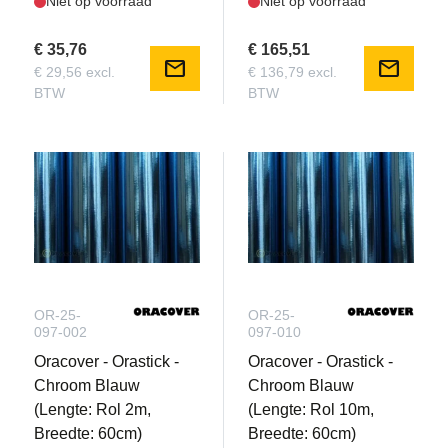
Niet op voorraad
Niet op voorraad
€ 35,76
€ 165,51
mail
mail
€ 29,56 excl.
€ 136,79 excl.
BTW
BTW
OR-25-
OR-25-
097-002
097-010
Oracover - Orastick -
Oracover - Orastick -
Chroom Blauw
Chroom Blauw
(Lengte: Rol 2m,
(Lengte: Rol 10m,
Breedte: 60cm)
Breedte: 60cm)