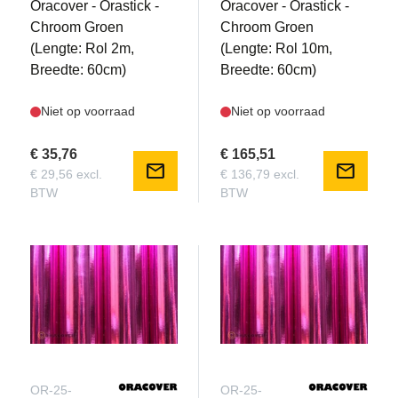
Oracover - Orastick -
Oracover - Orastick -
Chroom Groen
Chroom Groen
(Lengte: Rol 2m,
(Lengte: Rol 10m,
Breedte: 60cm)
Breedte: 60cm)
Niet op voorraad
Niet op voorraad
€ 35,76
€ 165,51
mail
mail
€ 29,56 excl.
€ 136,79 excl.
BTW
BTW
OR-25-
OR-25-