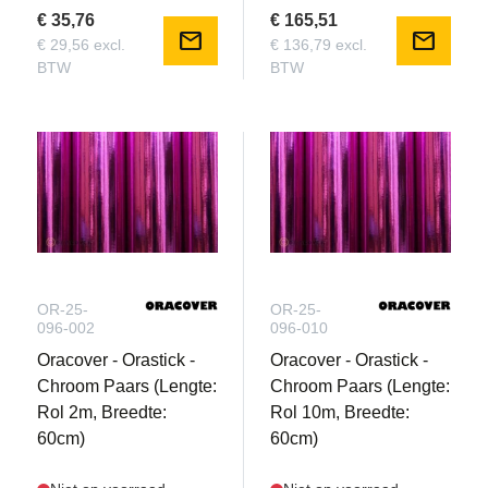
€ 35,76
€ 165,51
mail
mail
€ 29,56 excl.
€ 136,79 excl.
BTW
BTW
OR-25-
OR-25-
096-002
096-010
Oracover - Orastick -
Oracover - Orastick -
Chroom Paars (Lengte:
Chroom Paars (Lengte:
Rol 2m, Breedte:
Rol 10m, Breedte:
60cm)
60cm)