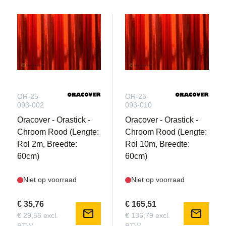
OR-25-
OR-25-
093-002
093-010
Oracover - Orastick -
Oracover - Orastick -
Chroom Rood (Lengte:
Chroom Rood (Lengte:
Rol 2m, Breedte:
Rol 10m, Breedte:
60cm)
60cm)
Niet op voorraad
Niet op voorraad
€ 35,76
€ 165,51
mail
mail
€ 29,56 excl.
€ 136,79 excl.