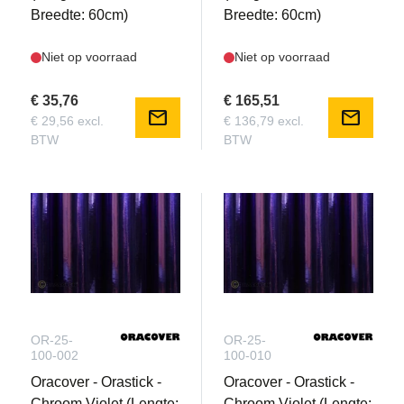
Breedte: 60cm)
Breedte: 60cm)
Niet op voorraad
Niet op voorraad
€ 35,76
€ 165,51
mail
mail
€ 29,56 excl.
€ 136,79 excl.
BTW
BTW
OR-25-
OR-25-
100-002
100-010
Oracover - Orastick -
Oracover - Orastick -
Chroom Violet (Lengte:
Chroom Violet (Lengte: