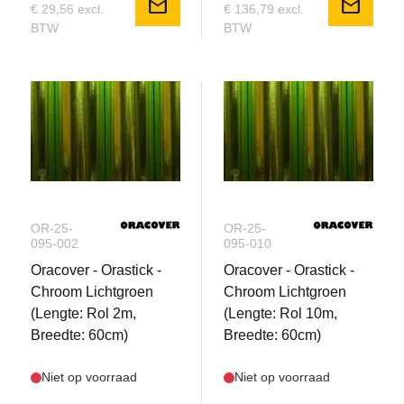
mail
mail
€ 29,56 excl.
€ 136,79 excl.
BTW
BTW
OR-25-
OR-25-
095-002
095-010
Oracover - Orastick -
Oracover - Orastick -
Chroom Lichtgroen
Chroom Lichtgroen
(Lengte: Rol 2m,
(Lengte: Rol 10m,
Breedte: 60cm)
Breedte: 60cm)
Niet op voorraad
Niet op voorraad