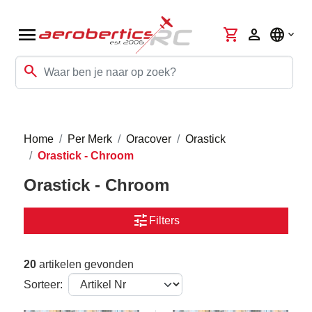
menu
shopping_cart
person
language
search
Home
Per Merk
Oracover
Orastick
Orastick - Chroom
Orastick - Chroom
tune
Filters
20
artikelen gevonden
Sorteer: