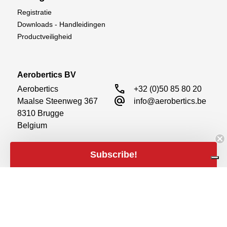
Registratie
Downloads - Handleidingen
Productveiligheid
Aerobertics BV
call
Aerobertics

+32 (0)50 85 80 20
alternate_email
Maalse Steenweg 367

info@aerobertics.be
8310 Brugge

Belgium
Subscribe!
Meld u aan voor onze nieuwsbrieven
close
Filters
Aanmelden
Filters
Prijs
expand_less
Sociale media