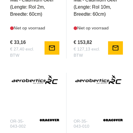
(Lengte: Rol 2m,
(Lengte: Rol 10m,
Breedte: 60cm)
Breedte: 60cm)
Niet op voorraad
Niet op voorraad
€ 33,16
€ 153,82
mail
mail
€ 27,40 excl.
€ 127,13 excl.
BTW
BTW
OR-35-
OR-35-
043-002
043-010