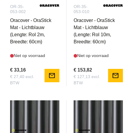
OR-35-
OR-35-
053-002
053-010
Oracover - OraStick
Oracover - OraStick
Mat - Lichtblauw
Mat - Lichtblauw
(Lengte: Rol 2m,
(Lengte: Rol 10m,
Breedte: 60cm)
Breedte: 60cm)
Niet op voorraad
Niet op voorraad
€ 33,16
€ 153,82
mail
mail
€ 27,40 excl.
€ 127,13 excl.
BTW
BTW