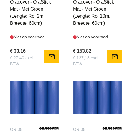
Oracover - OraStick
Oracover - OraStick
Mat - Mei Groen
Mat - Mei Groen
(Lengte: Rol 2m,
(Lengte: Rol 10m,
Breedte: 60cm)
Breedte: 60cm)
Niet op voorraad
Niet op voorraad
€ 33,16
€ 153,82
mail
mail
€ 27,40 excl.
€ 127,13 excl.
BTW
BTW
OR-35-
OR-35-