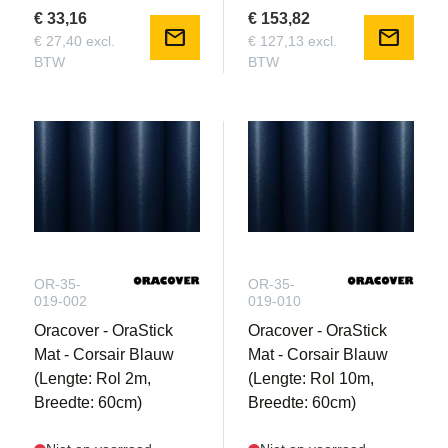
€ 33,16
€ 153,82
mail
mail
€ 27,40 excl.
€ 127,13 excl.
BTW
BTW
OR-35-
OR-35-
019-002
019-010
Oracover - OraStick
Oracover - OraStick
Mat - Corsair Blauw
Mat - Corsair Blauw
(Lengte: Rol 2m,
(Lengte: Rol 10m,
Breedte: 60cm)
Breedte: 60cm)