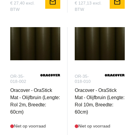
mail
mail
€ 27,40 excl.
€ 127,13 excl.
BTW
BTW
OR-35-
OR-35-
018-002
018-010
Oracover - OraStick
Oracover - OraStick
Mat - Olijfbruin (Lengte:
Mat - Olijfbruin (Lengte:
Rol 2m, Breedte:
Rol 10m, Breedte:
60cm)
60cm)
Niet op voorraad
Niet op voorraad