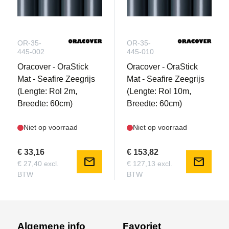
OR-35-
OR-35-
445-002
445-010
Oracover - OraStick
Oracover - OraStick
Mat - Seafire Zeegrijs
Mat - Seafire Zeegrijs
(Lengte: Rol 2m,
(Lengte: Rol 10m,
Breedte: 60cm)
Breedte: 60cm)
Niet op voorraad
Niet op voorraad
€ 33,16
€ 153,82
mail
mail
€ 27,40 excl.
€ 127,13 excl.
BTW
BTW
Algemene info
Favoriet