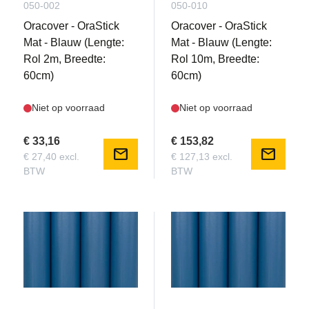
050-002
050-010
Oracover - OraStick
Oracover - OraStick
Mat - Blauw (Lengte:
Mat - Blauw (Lengte:
Rol 2m, Breedte:
Rol 10m, Breedte:
60cm)
60cm)
Niet op voorraad
Niet op voorraad
€ 33,16
€ 153,82
mail
mail
€ 27,40 excl.
€ 127,13 excl.
BTW
BTW