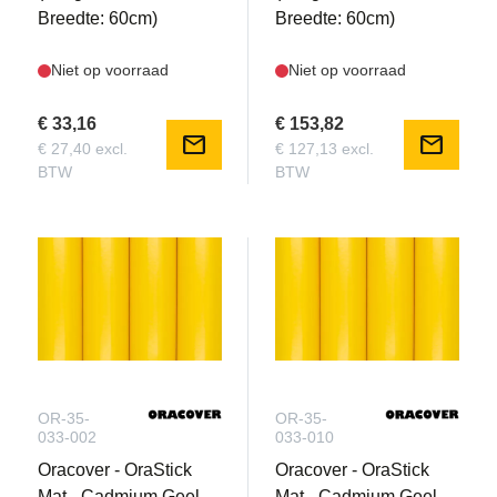
Breedte: 60cm)
Breedte: 60cm)
Niet op voorraad
Niet op voorraad
€ 33,16
€ 153,82
mail
mail
€ 27,40 excl.
€ 127,13 excl.
BTW
BTW
OR-35-
OR-35-
033-002
033-010
Oracover - OraStick
Oracover - OraStick
Mat - Cadmium Geel
Mat - Cadmium Geel