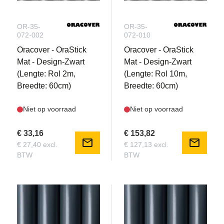
OR-35-
OR-35-
072-002
072-010
Oracover - OraStick
Oracover - OraStick
Mat - Design-Zwart
Mat - Design-Zwart
(Lengte: Rol 2m,
(Lengte: Rol 10m,
Breedte: 60cm)
Breedte: 60cm)
Niet op voorraad
Niet op voorraad
€ 33,16
€ 153,82
mail
mail
€ 27,40 excl.
€ 127,13 excl.
BTW
BTW