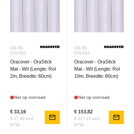
OR-35-
OR-35-
010-002
010-010
Oracover - OraStick
Oracover - OraStick
Mat - Wit (Lengte: Rol
Mat - Wit (Lengte: Rol
2m, Breedte: 60cm)
10m, Breedte: 60cm)
Niet op voorraad
Niet op voorraad
€ 33,16
€ 153,82
mail
mail
€ 27,40 excl.
€ 127,13 excl.
BTW
BTW