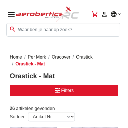
menu
shopping_cart
person
language
search
Home
Per Merk
Oracover
Orastick
Orastick - Mat
Orastick - Mat
tune
Filters
26
artikelen gevonden
Sorteer: