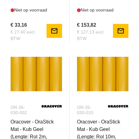
Niet op voorraad
Niet op voorraad
€ 33,16
€ 153,82
mail
mail
€ 27,40 excl.
€ 127,13 excl.
BTW
BTW
OR-35-
OR-35-
030-002
030-010
Oracover - OraStick
Oracover - OraStick
Mat - Kub Geel
Mat - Kub Geel
(Lengte: Rol 2m,
(Lengte: Rol 10m,