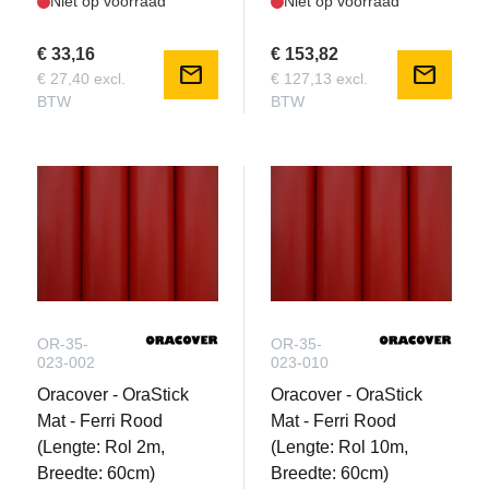
Niet op voorraad
Niet op voorraad
€ 33,16
€ 153,82
mail
mail
€ 27,40 excl.
€ 127,13 excl.
BTW
BTW
OR-35-
OR-35-
023-002
023-010
Oracover - OraStick
Oracover - OraStick
Mat - Ferri Rood
Mat - Ferri Rood
(Lengte: Rol 2m,
(Lengte: Rol 10m,
Breedte: 60cm)
Breedte: 60cm)