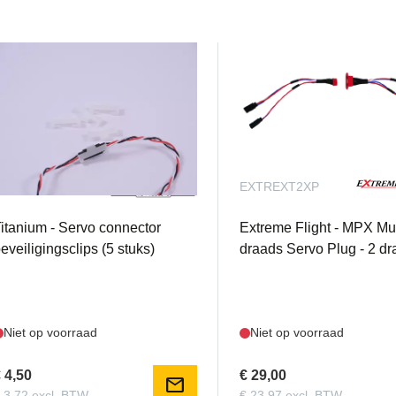
TISSEC
EXTREXT2XP
itanium - Servo connector
Extreme Flight - MPX Mul
eveiligingsclips (5 stuks)
draads Servo Plug - 2 d
Niet op voorraad
Niet op voorraad
 4,50
€ 29,00
mail
 3,72 excl. BTW
€ 23,97 excl. BTW