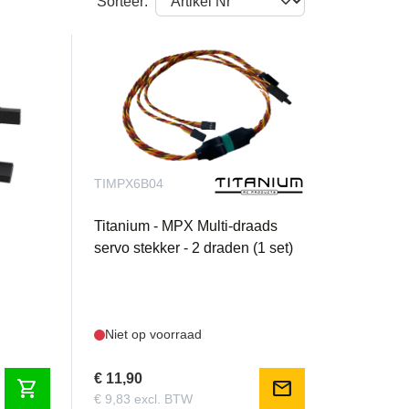
Sorteer:
TIMPX6B04
Titanium - MPX Multi-draads
servo stekker - 2 draden (1 set)
Niet op voorraad
€ 11,90
shopping_cart
mail
€ 9,83 excl. BTW