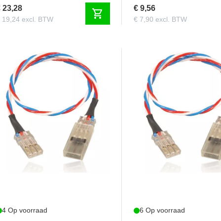
 23,28
€ 9,56
shopping_cart
 19,24 excl. BTW
€ 7,90 excl. BTW
PB156250
PB156275
Powerbox - Premium Servo
Powerbox - Premium Se
erlengkabel, 50cm (2 stuks)
verlengkabel, 75cm (2 st
4 Op voorraad
6 Op voorraad