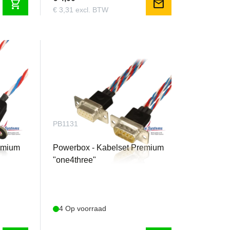
shopping_cart
mail
€ 3,31 excl. BTW
PB1131
emium
Powerbox - Kabelset Premium
"one4three"
4 Op voorraad