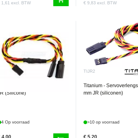
 1,61 excl. BTW
€ 9,83 excl. BTW
IJRY2
TIJR2
itanium - Servo Y-kabel 300mm
Titanium - Servoverleng
R (Silicone)
mm JR (siliconen)
4 Op voorraad
>10 op voorraad
 4,00
€ 5,20