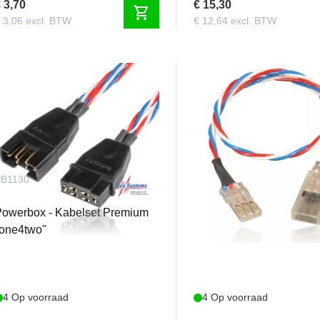
 3,70
€ 15,30
shopping_cart
 3,06 excl. BTW
€ 12,64 excl. BTW
PB1130
PB156210
owerbox - Kabelset Premium
Powerbox - Premium Se
"one4two"
verlengkabel, 10cm (2 st
4 Op voorraad
4 Op voorraad