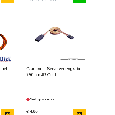
GRAU3935.75
abel
Graupner - Servo verlengkabel
750mm JR Gold
Niet op voorraad
€ 4,60
mail
mail