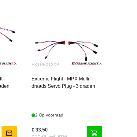
EXTREXT3XP
ti-
Extreme Flight - MPX Multi-
raden
draads Servo Plug - 3 draden
2 Op voorraad
€ 33,50
mail
shopping_cart
€ 27,69 excl. BTW