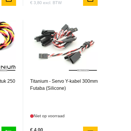
€ 3,80 excl. BTW
TIFY2
stuk 250
Titanium - Servo Y-kabel 300mm
Futaba (Silicone)
Niet op voorraad
€ 4,00