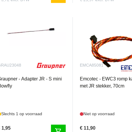
GRAU23048
EMCA85081
raupner - Adapter JR - S mini
Emcotec - EWC3 romp k
lowfly
met JR stekker, 70cm
Slechts 1 op voorraad
Niet op voorraad
 1,95
€ 11,90
shopping_cart