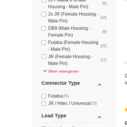
(6)
Housing - Male Pin)
2x JR (Female Housing -
(10)
Male Pin)
DB9 (Male Housing -
(6)
Female Pin)
Futaba (Female Housing
(15)
- Male Pin)
JR (Female Housing -
(17)
Male Pin)
expand_more
Meer weergeven
G
Connector Type
s
expand_less
Futaba
(25)
JR / Hitec / Universal
(33)
Lead Type
expand_less
€