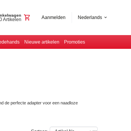
nkelwagen
shopping_cart
Aanmelden
Nederlands
0
Artikelen
edehands
Nieuwe artikelen
Promoties
nd de perfecte adapter voor een naadloze