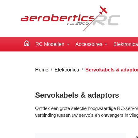
home
RC Modellen
Accessoires
Elektronic
Home
Elektronica
Servokabels & adapto
Servokabels & adaptors
Ontdek een grote selectie hoogwaardige RC-servoka
verbinding tussen uw servo's en ontvangers in vlieg