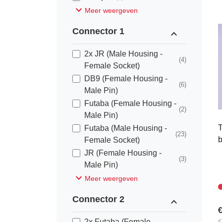
expand_more
Meer weergeven
Connector 1
expand_less
2x JR (Male Housing -
(4)
Female Socket)
DB9 (Female Housing -
(6)
Male Pin)
Futaba (Female Housing -
(2)
Male Pin)
T
Futaba (Male Housing -
(23)
b
Female Socket)
JR (Female Housing -
(3)
Male Pin)
expand_more
Meer weergeven
Connector 2
expand_less
€
2x Futaba (Female
€