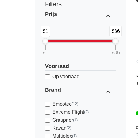
Filters
Prijs
expand_less
€1
€36
€1
€36
K
Voorraad
K
Op voorraad
J
Brand
expand_less
Emcotec
(12)
Extreme Flight
(2)
Graupner
(1)
€
Kavan
(2)
€
Multiplex
(1)