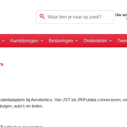
search
Uw wi
a
Aandrijvingen
Besturingen
Onderdelen
Twe
rs
beladapters bij Aerobertics. Van JST tot JR/Futaba connectoren, vi
tuigen, auto's en boten.