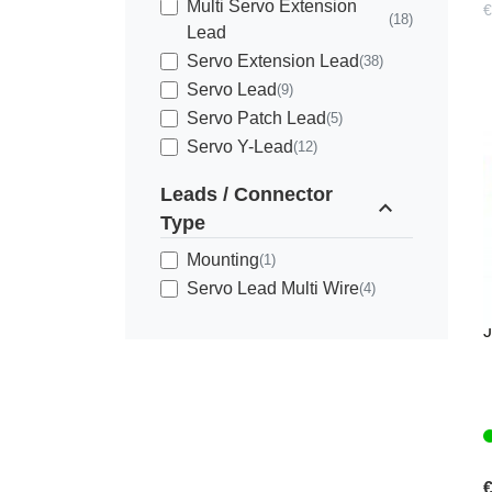
Multi Servo Extension
€
(18)
Lead
Servo Extension Lead
(38)
Servo Lead
(9)
Servo Patch Lead
(5)
Servo Y-Lead
(12)
Leads / Connector
expand_less
Type
T
Mounting
(1)
Servo Lead Multi Wire
(4)
T
J
€