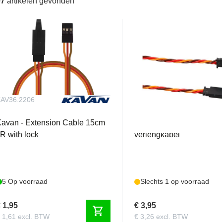
97
artikelen gevonden
AV36.2206
EMCA81000.10
avan - Extension Cable 15cm
Emcotec - 120cm servo
R with lock
verlengkabel
5 Op voorraad
Slechts 1 op voorraad
 1,95
€ 3,95
shopping_cart
 1,61 excl. BTW
€ 3,26 excl. BTW