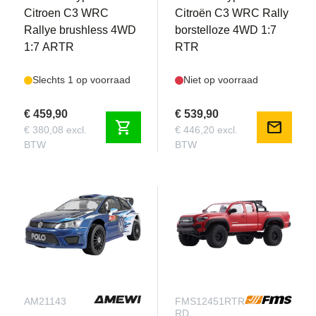
Citroen C3 WRC
Citroën C3 WRC Rally
Rallye brushless 4WD
borstelloze 4WD 1:7
1:7 ARTR
RTR
Slechts 1 op voorraad
Niet op voorraad
€ 459,90
€ 539,90
shopping_cart
mail
€ 380,08 excl.
€ 446,20 excl.
BTW
BTW
AM21143
FMS12451RTR-
RD