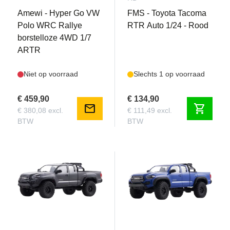
Amewi - Hyper Go VW
FMS - Toyota Tacoma
Polo WRC Rallye
RTR Auto 1/24 - Rood
borstelloze 4WD 1/7
ARTR
Niet op voorraad
Slechts 1 op voorraad
€ 459,90
€ 134,90
mail
shopping_cart
€ 380,08 excl.
€ 111,49 excl.
BTW
BTW