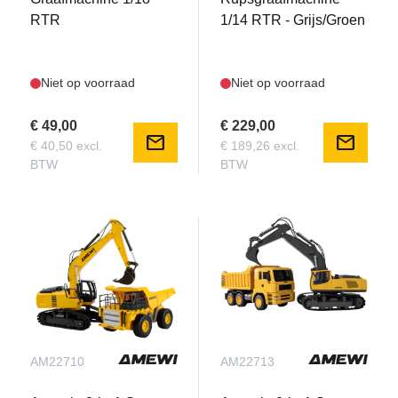
RTR
1/14 RTR - Grijs/Groen
Niet op voorraad
Niet op voorraad
€ 49,00
€ 229,00
mail
mail
€ 40,50 excl.
€ 189,26 excl.
BTW
BTW
AM22710
AM22713