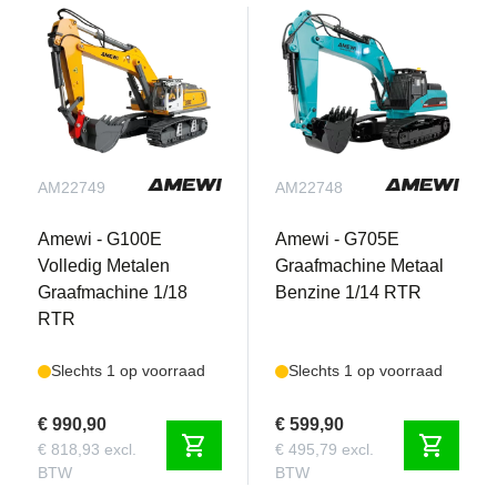
AM22749
AM22748
Amewi - G100E
Amewi - G705E
Volledig Metalen
Graafmachine Metaal
Graafmachine 1/18
Benzine 1/14 RTR
RTR
Slechts 1 op voorraad
Slechts 1 op voorraad
€ 990,90
€ 599,90
shopping_cart
shopping_cart
€ 818,93 excl.
€ 495,79 excl.
BTW
BTW