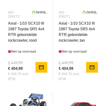
AXI-
AXI-
2062T2
2062T1
Axial - 1/10 SCX10 III
Axial - 1/10 SCX10 III
1987 Toyota SR5 4x4
1987 Toyota SR5 4x4
RTR geborstelde
RTR geborstelde
rockcrawler, rood
rockcrawler, tan
Niet op voorraad
Niet op voorraad
€ 449,99
€ 449,99
mail
mail
€ 404,99
€ 404,99
€ 334,70 excl.
€ 334,70 excl.
BTW
BTW