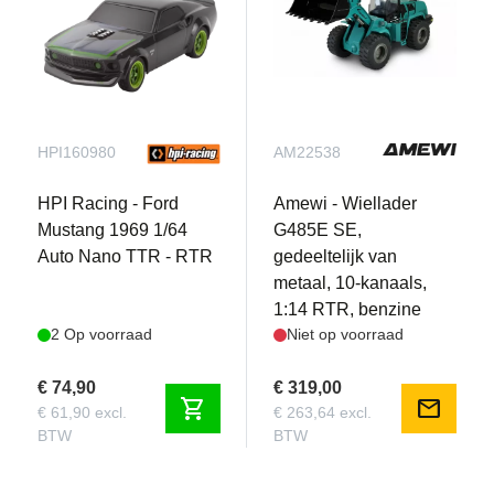
HPI160980
AM22538
HPI Racing - Ford
Amewi - Wiellader
Mustang 1969 1/64
G485E SE,
Auto Nano TTR - RTR
gedeeltelijk van
metaal, 10-kanaals,
1:14 RTR, benzine
2 Op voorraad
Niet op voorraad
€ 74,90
€ 319,00
shopping_cart
mail
€ 61,90 excl.
€ 263,64 excl.
BTW
BTW