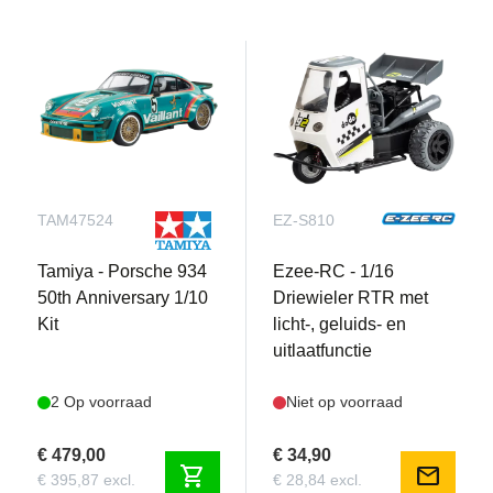
TAM47524
EZ-S810
Tamiya - Porsche 934
Ezee-RC - 1/16
50th Anniversary 1/10
Driewieler RTR met
Kit
licht-, geluids- en
uitlaatfunctie
2 Op voorraad
Niet op voorraad
€ 479,00
€ 34,90
shopping_cart
mail
€ 395,87 excl.
€ 28,84 excl.