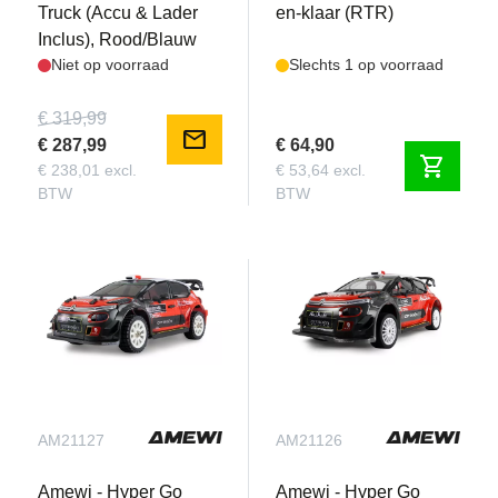
Truck (Accu & Lader
en-klaar (RTR)
Inclus), Rood/Blauw
Niet op voorraad
Slechts 1 op voorraad
€ 319,99
mail
€ 287,99
€ 64,90
shopping_cart
€ 238,01 excl.
€ 53,64 excl.
BTW
BTW
AM21127
AM21126
Amewi - Hyper Go
Amewi - Hyper Go