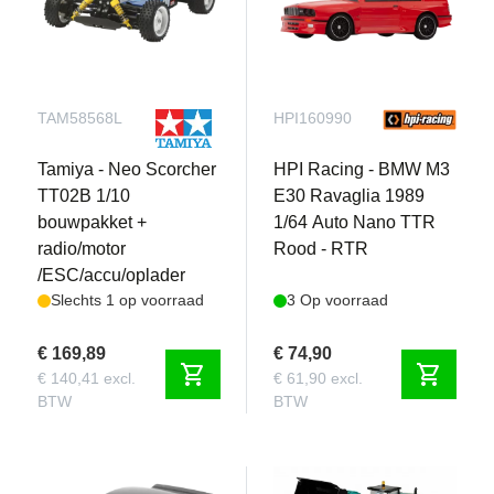
TAM58568L
HPI160990
Tamiya - Neo Scorcher
HPI Racing - BMW M3
TT02B 1/10
E30 Ravaglia 1989
bouwpakket +
1/64 Auto Nano TTR
radio/motor
Rood - RTR
/ESC/accu/oplader
Slechts 1 op voorraad
3 Op voorraad
€ 169,89
€ 74,90
shopping_cart
shopping_cart
€ 140,41 excl.
€ 61,90 excl.
BTW
BTW