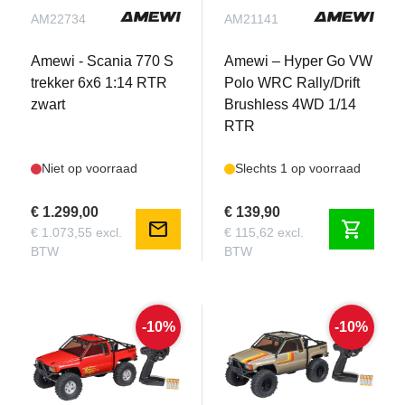
AM22734
AM21141
Amewi - Scania 770 S
Amewi – Hyper Go VW
trekker 6x6 1:14 RTR
Polo WRC Rally/Drift
zwart
Brushless 4WD 1/14
RTR
Niet op voorraad
Slechts 1 op voorraad
€ 1.299,00
€ 139,90
mail
shopping_cart
€ 1.073,55 excl.
€ 115,62 excl.
BTW
BTW
-10%
-10%