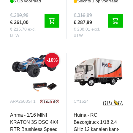
5 Op voorraad
Slechts 1 op voorraad
€ 289,99
€ 319,99
shopping_cart
shopping_cart
€ 261,00
€ 287,99
€ 215,70 excl.
€ 238,01 excl.
BTW
BTW
-10%
ARA2508ST1
CY1524
Arrma - 1/16 MINI
Huina - RC
KRATON 3S DSC 4X4
Bezorgtruck 1/18 2,4
RTR Brushless Speed
GHz 12 kanalen kant-