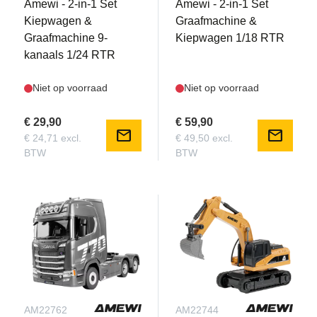
Amewi - 2-in-1 Set
Amewi - 2-in-1 Set
Kiepwagen &
Graafmachine &
Graafmachine 9-
Kiepwagen 1/18 RTR
kanaals 1/24 RTR
Niet op voorraad
Niet op voorraad
€ 29,90
€ 59,90
mail
mail
€ 24,71 excl.
€ 49,50 excl.
BTW
BTW
AM22762
AM22744