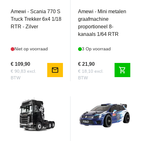
Amewi - Scania 770 S
Amewi - Mini metalen
Truck Trekker 6x4 1/18
graafmachine
RTR - Zilver
proportioneel 8-
kanaals 1/64 RTR
Niet op voorraad
3 Op voorraad
€ 109,90
€ 21,90
mail
shopping_cart
€ 90,83 excl.
€ 18,10 excl.
BTW
BTW