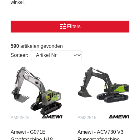
winkel.
tune
Filters
590
artikelen gevonden
Sorteer:
AM22676
AM22516
Amewi - G071E
Amewi - ACV730 V3
Graafmachine 1/18
Rupsgraafmachine