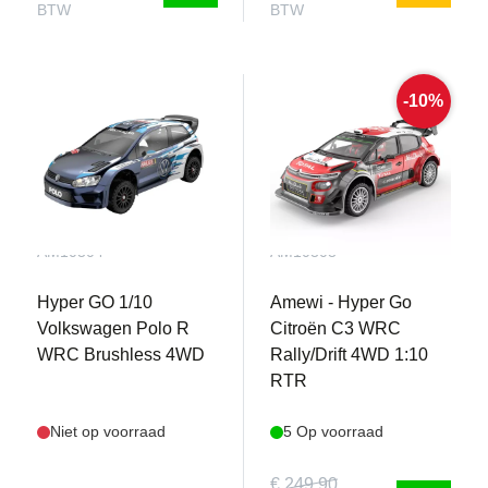
BTW
BTW
-10%
AM10304
AM10303
Hyper GO 1/10
Amewi - Hyper Go
Volkswagen Polo R
Citroën C3 WRC
WRC Brushless 4WD
Rally/Drift 4WD 1:10
RTR
Niet op voorraad
5 Op voorraad
€ 249,90