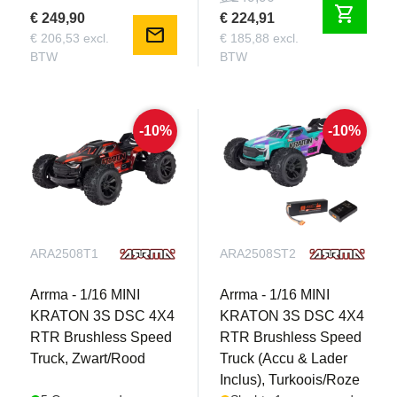
shopping_cart
€ 249,90
€ 224,91
mail
€ 206,53 excl.
€ 185,88 excl.
BTW
BTW
-10%
-10%
ARA2508T1
ARA2508ST2
Arrma - 1/16 MINI
Arrma - 1/16 MINI
KRATON 3S DSC 4X4
KRATON 3S DSC 4X4
RTR Brushless Speed
RTR Brushless Speed
Truck, Zwart/Rood
Truck (Accu & Lader
Inclus), Turkoois/Roze